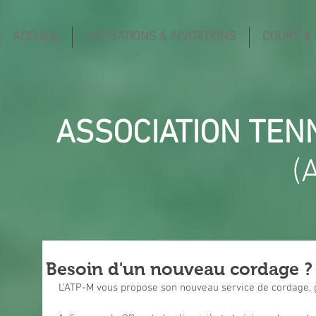
ACCUEIL
COTISATIONS & INVITATIONS
COURS &
ASSOCIATION TEN
(
Besoin d'un nouveau cordage ?
L'ATP-M vous propose son nouveau service de cordage, 