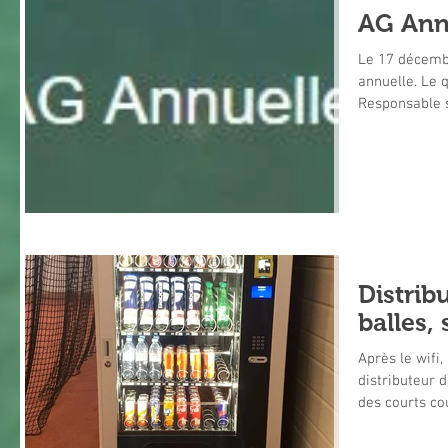
AG Ann
Le 17 décembr
annuelle. Le quorum a été atteint. Le Président et le
Responsable sp
Distrib
balles, 
Après le wifi,
distributeur 