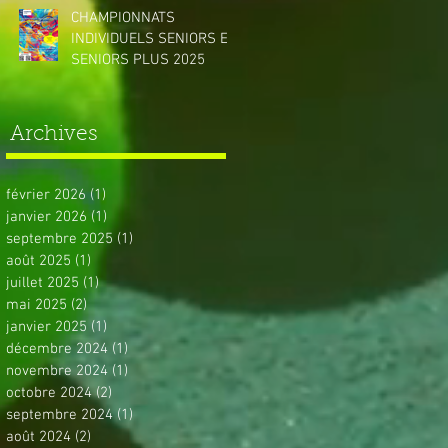
CHAMPIONNATS
INDIVIDUELS SENIORS ET
SENIORS PLUS 2025
Archives
février 2026
(1)
1 post
janvier 2026
(1)
1 post
septembre 2025
(1)
1 post
août 2025
(1)
1 post
juillet 2025
(1)
1 post
mai 2025
(2)
2 posts
janvier 2025
(1)
1 post
décembre 2024
(1)
1 post
novembre 2024
(1)
1 post
octobre 2024
(2)
2 posts
septembre 2024
(1)
1 post
août 2024
(2)
2 posts