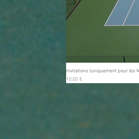
Invitations (uniquement pour les
Prix
10,00 €