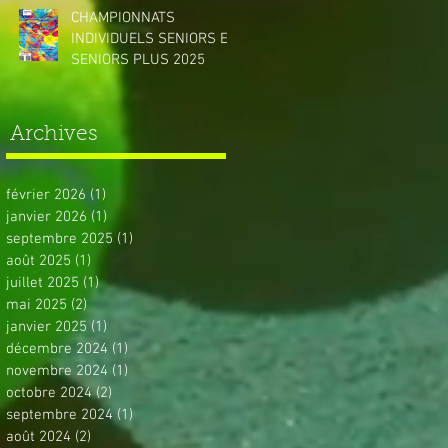
CHAMPIONNATS
INDIVIDUELS SENIORS ET
SENIORS PLUS 2025
Archives
février 2026
(1)
1 post
janvier 2026
(1)
1 post
septembre 2025
(1)
1 post
août 2025
(1)
1 post
juillet 2025
(1)
1 post
mai 2025
(2)
2 posts
janvier 2025
(1)
1 post
décembre 2024
(1)
1 post
novembre 2024
(1)
1 post
octobre 2024
(2)
2 posts
septembre 2024
(1)
1 post
août 2024
(2)
2 posts