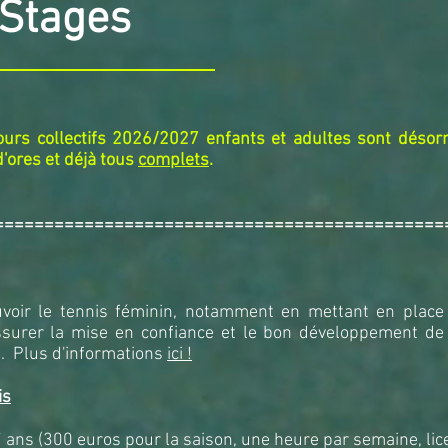
 Stages
cours collectifs 2026/2027 enfants et adultes sont désor
'ores et déjà tous
complets
.
=============================================
oir le tennis f
é
minin, notamment en mettant en place
ssurer la mise en confiance et le bon d
é
veloppement de
s. Plus d'informations
ici !
is
 ans (300 euros pour la saison, une heure par semaine, lic