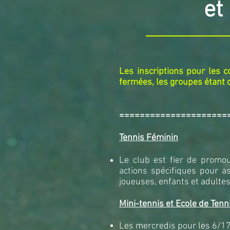
et
Les inscriptions pour les 
fermées, les groupes étant d
=====================
Tennis F
é
minin
Le club est fier de
promouv
actions sp
é
cifiques pour a
joueuses, enfants et adulte
Mini-tennis et Ecole de Tenn
Les mercredis pour les 6/17