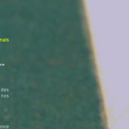
mais
==
 des
 nos
ence