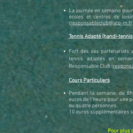
La journ
é
e en semaine pour
é
coles et centres de loisir
(
responsableclub@atp-m.fr)
Tennis Adapté (handi-tennis
Fort des ses partenariats
tennis adaptés en semain
Responsable Club (
respons
Cours Particuliers
Pendant la semaine, de 8h
euros de l’heure pour une p
ou quatre personnes.
10 euros supplémentaires s
Pour plus 