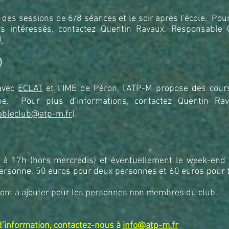
 des sessions de 6/8 s
é
ances et le soir après l'
é
cole. Pour
s int
é
ress
é
s,
contactez Quentin Ravaux, Responsable 
.
)
 avec
ECLAT
et l’IME de Péron, l’ATP-M propose des cour
e. Pour plus d’informations, contactez Quentin Rav
ableclub@atp-m.fr
).
 à 17h (hors mercredis) et éventuellement le week-end 
ersonne, 50 euros pour deux personnes et 60 euros pour t
ont à ajouter pour les personnes non membres du club.
d’information, contactez-nous à
info@atp-m.fr