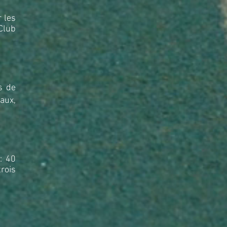
 les
Club
s de
aux,
: 40
rois