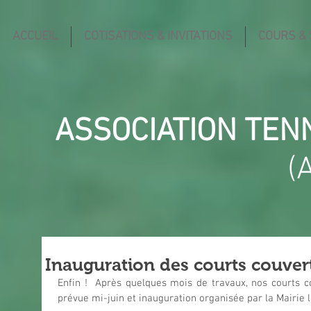
ACCUEIL
COTISATIONS & INVITATIONS
COURS &
ASSOCIATION TEN
(
Inauguration des courts couvert
Enfin !  Après quelques mois de travaux, nos courts co
prévue mi-juin et inauguration organisée par la Mairie l