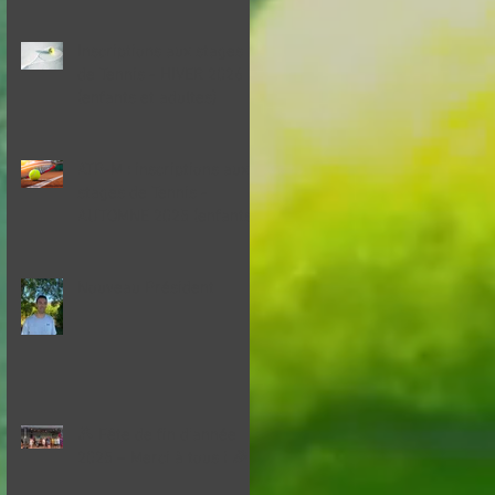
Inscriptions aux stages
de Tennis - HIVER 2026
(enfants et adultes)
ATP-M : inscriptions aux
stages de Tennis -
AUTOMNE 2025 (enfants)
Nouveau Président
🎾 Fête de fin d'année
2025 – Merci à tous ! 🎉