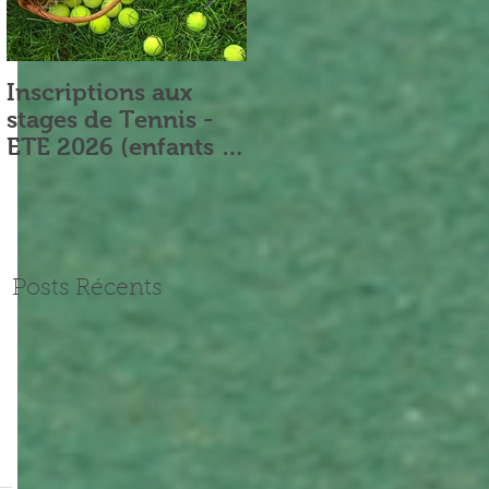
Inscriptions aux
Nouveau Président
stages de Tennis -
ETE 2026 (enfants et
adultes)
Posts Récents