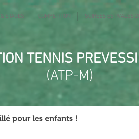
 & STAGES
COMPETITION
SOIREES ESTIVALES 2
TION TENNIS PREVESS
(ATP-M)
llé pour les enfants !