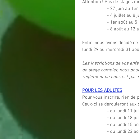
Attention ! Pas de stages mu
- 27 juin au 1er 
- 4 juillet au 8 ju
- 1er août au 5 
- 8 août au 12 a
Enfin, nous avons décidé de
lundi 29 au mercredi 31 aoû
Les inscriptions de vos enfa
de stage complet, nous pourr
règlement ne nous est pas 
POUR LES ADULTES
Pour vous inscrire, rien de 
Ceux-ci se dérouleront aux 
- du lundi 11 jui
- du lundi 18 jui
- du lundi 15 a
- du lundi 22 a