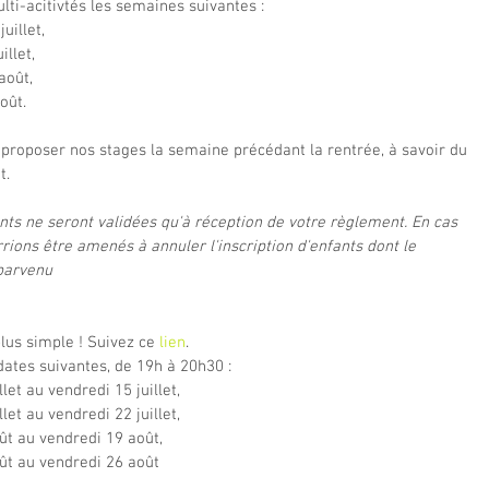
lti-acitivtés les semaines suivantes :
juillet,
illet,
août,
oût.
 proposer nos stages la semaine précédant la rentrée, à savoir du 
t.
nts ne seront validées qu'à réception de votre règlement. En cas 
ions être amenés à annuler l'inscription d'enfants dont le 
parvenu
plus simple ! Suivez ce 
lien
.
dates suivantes, de 19h à 20h30 :
llet au vendredi 15 juillet,
llet au vendredi 22 juillet,
oût au vendredi 19 août,
oût au vendredi 26 août