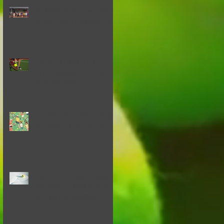
🎾 Fête de fin d'année
2025 – Merci à tous ! 🎉
COURS ENFANTS 4-17
ANS SAISON 2025-26 -
INSCRIPTION
COURS ADULTES SAISON
2025/26 - Inscription
Inscriptions aux stages
de Tennis - HIVER 2026
(enfants et adultes)