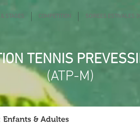
 & STAGES
COMPETITION
SOIREES ESTIVALES 2
TION TENNIS PREVESS
(ATP-M)
: Enfants & Adultes