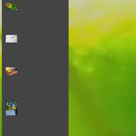
Inscriptions aux stages
de Tennis - ETE 2026
(enfants et adultes)
Inscriptions aux stages
de Tennis - HIVER 2026
(enfants et adultes)
ATP-M : inscriptions aux
stages de Tennis -
AUTOMNE 2025 (enfants)
Nouveau Président