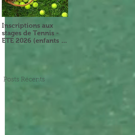
Inscriptions aux
Nouveau Président
stages de Tennis -
ETE 2026 (enfants et
adultes)
Posts Récents