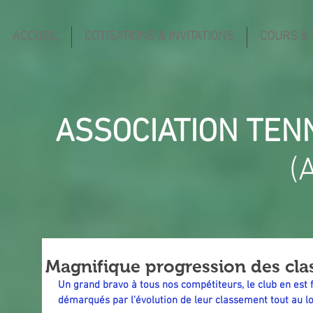
ACCUEIL
COTISATIONS & INVITATIONS
COURS &
ASSOCIATION TEN
(
Magnifique progression des cl
Un grand bravo à tous nos compétiteurs, le club en est fi
démarqués par l'évolution de leur classement tout au l