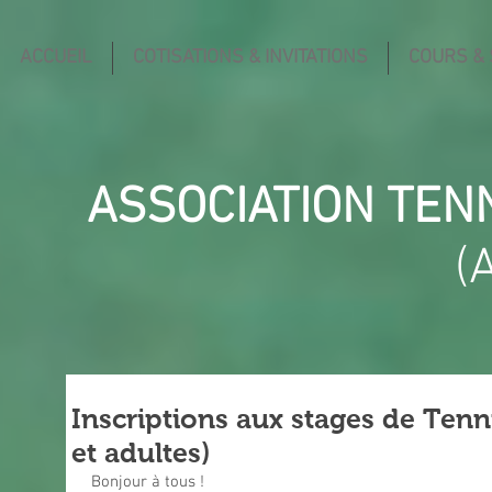
ACCUEIL
COTISATIONS & INVITATIONS
COURS &
ASSOCIATION TEN
(
Inscriptions aux stages de Tenn
et adultes)
Bonjour à tous !