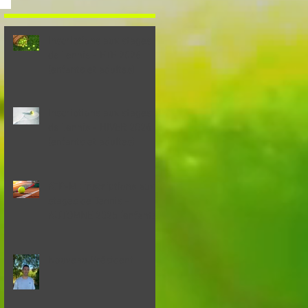
Inscriptions aux stages
de Tennis - ETE 2026
(enfants et adultes)
Inscriptions aux stages
de Tennis - HIVER 2026
(enfants et adultes)
ATP-M : inscriptions aux
stages de Tennis -
AUTOMNE 2025 (enfants)
Nouveau Président