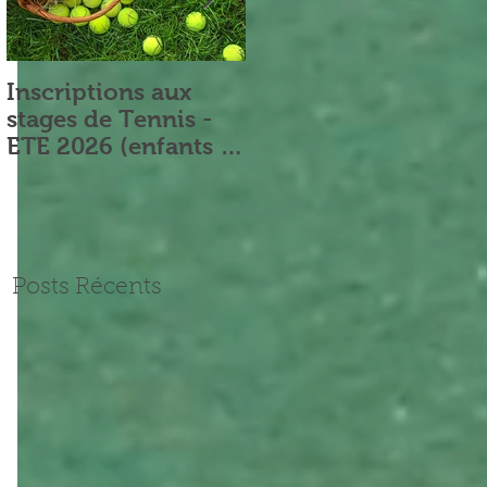
Inscriptions aux
Nouveau Président
stages de Tennis -
ETE 2026 (enfants et
adultes)
Posts Récents