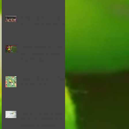
🎾 Fête de fin d'année
2025 – Merci à tous ! 🎉
COURS ENFANTS 4-17
ANS SAISON 2025-26 -
INSCRIPTION
COURS ADULTES SAISON
2025/26 - Inscription
Inscriptions aux stages
de Tennis - HIVER 2026
(enfants et adultes)