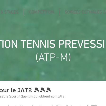
 & STAGES
COMPETITION
SOIREES ESTIVALES 2
TION TENNIS PREVESS
(ATP-M)
our le JAT2 🎾🎾🎾
sable Sportif Quentin qui obtient son JAT2 !