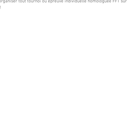
organiser tout tournoi ou épreuve individuelle homologuée FFT sur 
!