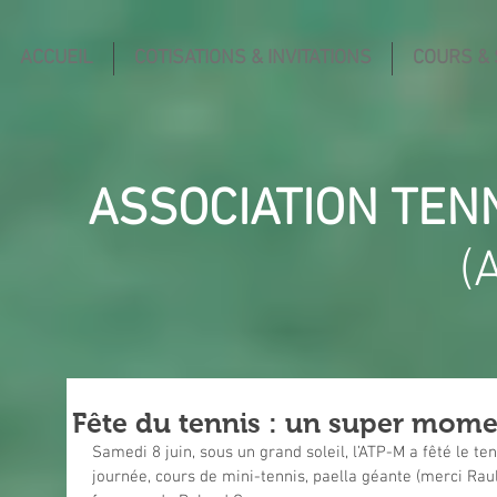
ACCUEIL
COTISATIONS & INVITATIONS
COURS &
ASSOCIATION TEN
(
Fête du tennis : un super momen
Samedi 8 juin, sous un grand soleil, l’ATP-M a fêté le ten
journée, cours de mini-tennis, paella géante (merci Raul