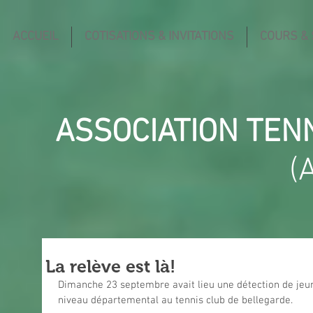
ACCUEIL
COTISATIONS & INVITATIONS
COURS &
ASSOCIATION TEN
(
La relève est là!
Dimanche 23 septembre avait lieu une détection de jeu
niveau départemental au tennis club de bellegarde.