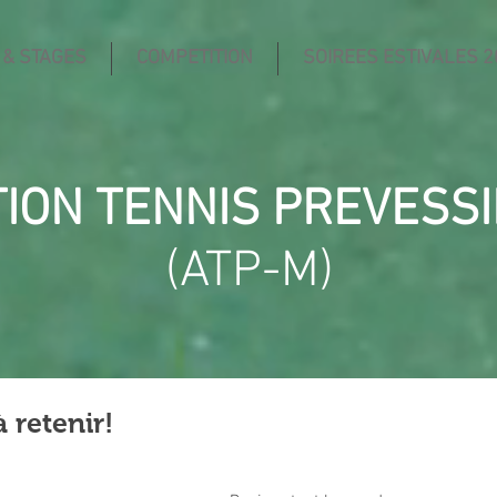
 & STAGES
COMPETITION
SOIREES ESTIVALES 2
TION TENNIS PREVESS
(ATP-M)
 retenir!