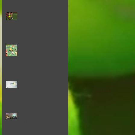
COURS ENFANTS 4-17
ANS SAISON 2025-26 -
INSCRIPTION
COURS ADULTES SAISON
2025/26 - Inscription
Inscriptions aux stages
de Tennis - HIVER 2026
(enfants et adultes)
Assemblée Générale
ATP-M 2024