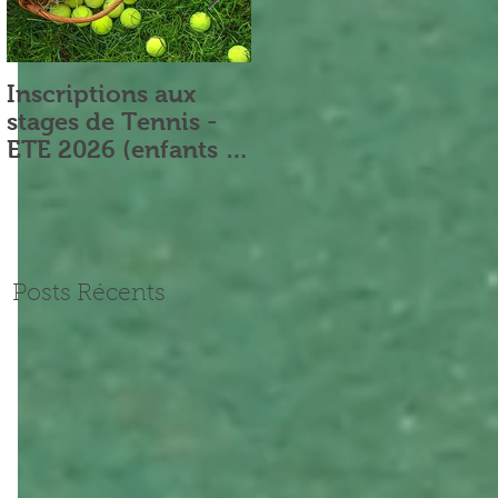
Inscriptions aux
Nouveau Président
stages de Tennis -
ETE 2026 (enfants et
adultes)
Posts Récents