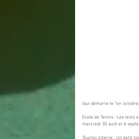
(qui démarre le 1er octobre
Ecole de Tennis : Les tests e
mercredi 30 août et 6 sept
Tournoi Interne : Un petit t