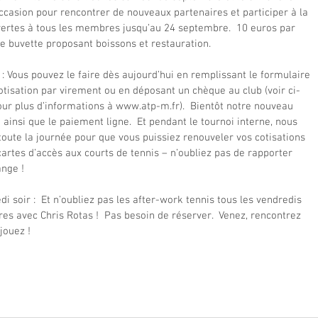
occasion pour rencontrer de nouveaux partenaires et participer à la 
ouvertes à tous les membres jusqu’au 24 septembre.  10 euros par 
ne buvette proposant boissons et restauration. 
: Vous pouvez le faire dès aujourd’hui en remplissant le formulaire 
cotisation par virement ou en déposant un chèque au club (voir ci-
 pour plus d’informations à www.atp-m.fr).  Bientôt notre nouveau 
e ainsi que le paiement ligne.  Et pendant le tournoi interne, nous 
ute la journée pour que vous puissiez renouveler vos cotisations 
artes d’accès aux courts de tennis – n’oubliez pas de rapporter  
ange !
i soir :  Et n’oubliez pas les after-work tennis tous les vendredis 
es avec Chris Rotas !  Pas besoin de réserver.  Venez, rencontrez 
jouez !