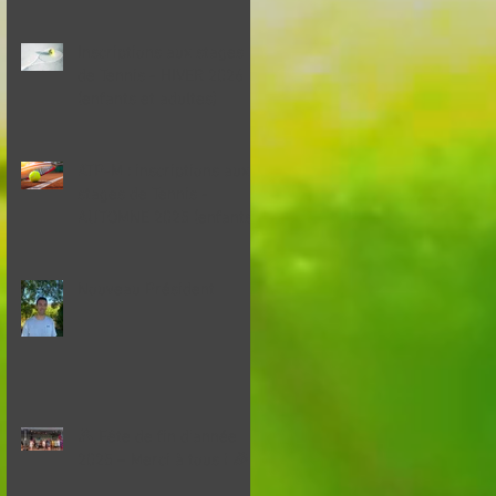
Inscriptions aux stages
de Tennis - HIVER 2026
(enfants et adultes)
ATP-M : inscriptions aux
stages de Tennis -
AUTOMNE 2025 (enfants)
Nouveau Président
🎾 Fête de fin d'année
2025 – Merci à tous ! 🎉